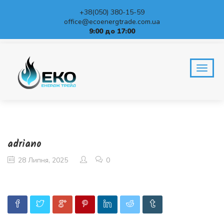
+38(050) 380-15-59
office@ecoenergtrade.com.ua
9:00 до 17:00
BLOG
Home
adriano
adriano
28 Липня, 2025
0