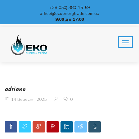
+38(050) 380-15-59
office@ecoenergtrade.com.ua
9:00 до 17:00
BLOG
Home
adriano
adriano
14 Вересня, 2025
0