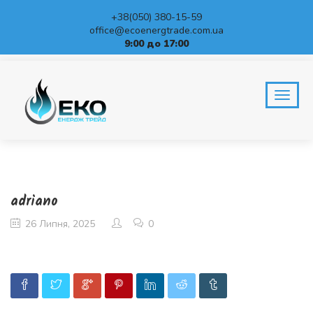
+38(050) 380-15-59
office@ecoenergtrade.com.ua
9:00 до 17:00
BLOG
Home
adriano
adriano
26 Липня, 2025
0