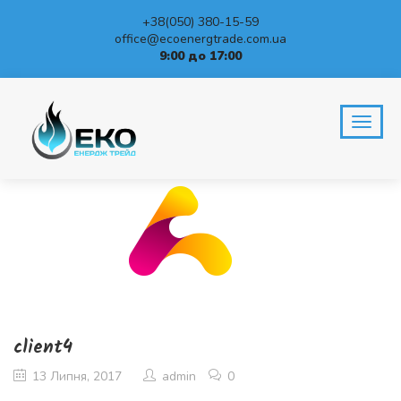
+38(050) 380-15-59
office@ecoenergtrade.com.ua
9:00 до 17:00
client4
13 Липня, 2017
admin
0