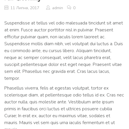
11 Липня, 2017
admin
0
Suspendisse at tellus vel odio malesuada tincidunt sit amet
at enim. Fusce auctor porttitor nisl in pulvinar. Praesent
efficitur pulvinar quam, non iaculis lorem laoreet ac.
Suspendisse mollis diam nibh, vel volutpat dui luctus a. Duis
eu commodo ante, eu cursus libero. Aliquam tincidunt,
neque ac semper consequat, velit lacus pharetra erat,
suscipit pellentesque dolor est eget neque. Praesent vitae
sem elit. Phasellus nec gravida erat. Cras lacus lacus,
tempor.
Phasellus viverra, felis at egestas volutpat, tortor ex
scelerisque diam, at pellentesque odio tellus id ex. Cras nec
auctor nulla, quis molestie ante. Vestibulum ante ipsum
primis in faucibus orci luctus et ultrices posuere cubilia
Curae; In erat ex, auctor eu maximus vitae, sodales et
mauris. Mauris vel sem quis urna iaculis fermentum et ut