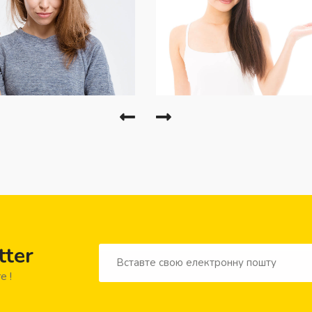
tter
e !