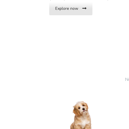
Explore now
Ne