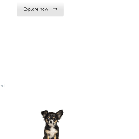
Explore now
sed