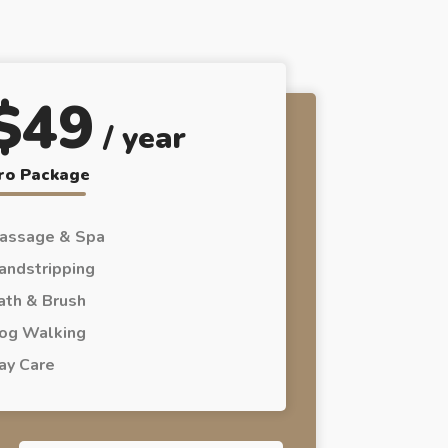
$
49
/ year
ro Package
assage & Spa
andstripping
ath & Brush
og Walking
ay Care