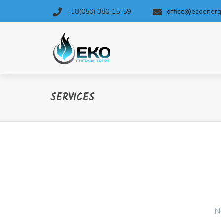
+38(050) 380-15-59
office@ecoenerg
SERVICES
Ne