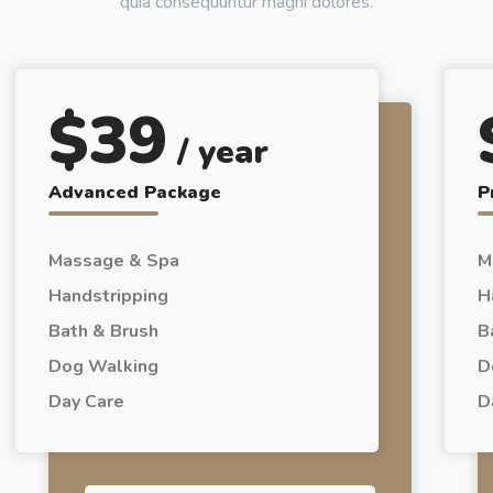
quia consequuntur magni dolores.
$
39
/ year
Advanced Package
P
Massage & Spa
M
Handstripping
H
Bath & Brush
B
Dog Walking
D
Day Care
D