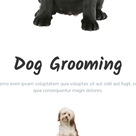
Dog Grooming
mo enim ipsam voluptatem quia voluptas sit aut odit aut fugit, 
quia consequuntur magni dolores.