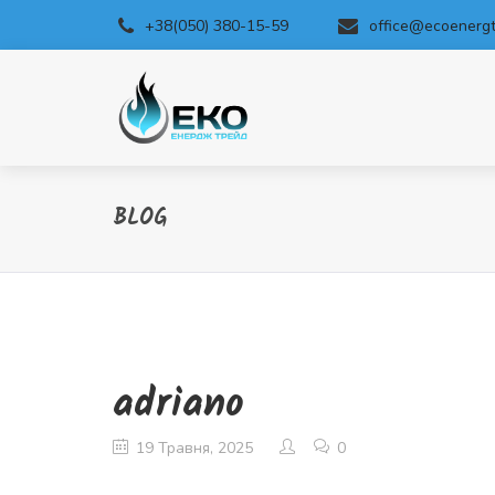
+38(050) 380-15-59
office@ecoenergt
BLOG
adriano
19 Травня, 2025
0